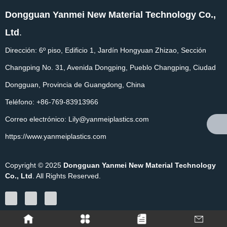
Métodos de procesamiento:
Dongguan Yanmei New Material Technology Co.,
Moldeo por inyección, moldeo por extrusión, mecanizado CNC
Ltd
.
e impresión 3D.
​Dirección: 6º piso, Edificio 1, Jardín Hongyuan Zhizao, Sección
Changping No. 31, Avenida Dongping, Pueblo Changping, Ciudad
Dongguan, Provincia de Guangdong, China
​Teléfono: +86-769-83913966
Correo electrónico: Lily@yanmeiplastics.com
https://www.yanmeiplastics.com
Copyright © 2025
Dongguan Yanmei New Material Technology
Co., Ltd
. All Rights Reserved.