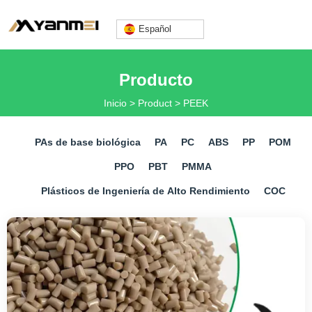
Español
Lily@yanmeiplastics.com
Producto
Inicio
>
Product
>
PEEK
+8613360669666
PAs de base biológica
PA
PC
ABS
PP
POM
PPO
PBT
PMMA
Plásticos de Ingeniería de Alto Rendimiento
COC
Mon - Fri: 9AM - 6PM
Español