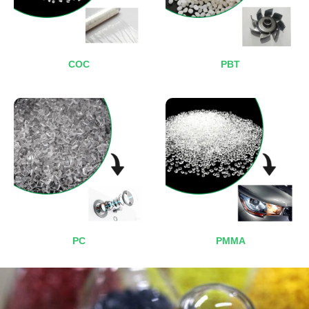
COC
PBT
PC
PMMA