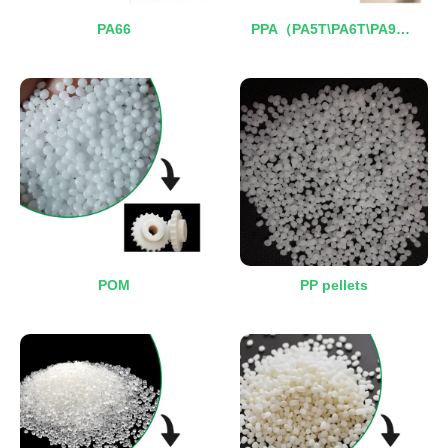
PA66
PPA（PA5T\PA6T\PA9T\P
A10T)
POM
PP pellets