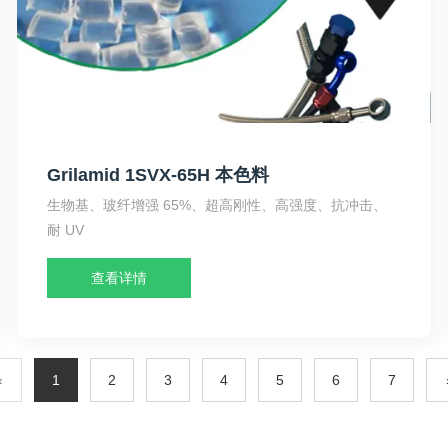
Grilamid 1SVX-65H 本色料
生物基、玻纤增强 65%、超高刚性、高强度、抗冲击、
耐 UV
查看详情
‹
1
2
3
4
5
6
7